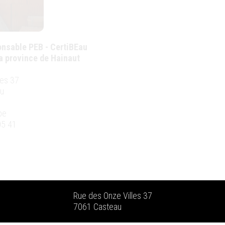
ponsable PEB - CertiBEau
la province de Hainaut
les 37
u
be
05 41
Rue des Onze Villes 37
7061 Casteau