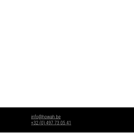
info@howah.be
+32 (0) 497 73 05 41