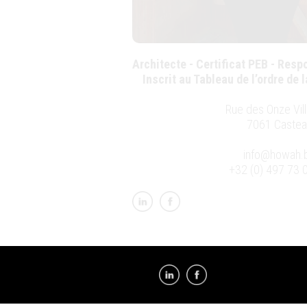
Architecte - Certificat PEB - Res
Inscrit au Tableau de l’ordre de 
Rue des Onze Vil
7061 Castea
info@howah.
+32 (0) 497 73 